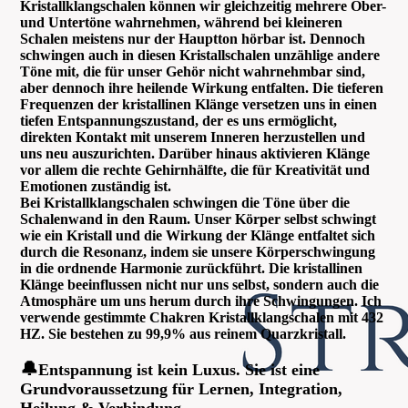
Kristallklangschalen können wir gleichzeitig mehrere Ober-
und Untertöne wahrnehmen, während bei kleineren
Schalen meistens nur der Hauptton hörbar ist. Dennoch
schwingen auch in diesen Kristallschalen unzählige andere
Töne mit, die für unser Gehör nicht wahrnehmbar sind,
aber dennoch ihre heilende Wirkung entfalten. Die tieferen
Frequenzen der kristallinen Klänge versetzen uns in einen
tiefen Entspannungszustand, der es uns ermöglicht,
direkten Kontakt mit unserem Inneren herzustellen und
uns neu auszurichten. Darüber hinaus aktivieren Klänge
vor allem die rechte Gehirnhälfte, die für Kreativität und
Emotionen zuständig ist.
Bei Kristallklangschalen schwingen die Töne über die
Schalenwand in den Raum. Unser Körper selbst schwingt
wie ein Kristall und die Wirkung der Klänge entfaltet sich
durch die Resonanz, indem sie unsere Körperschwingung
in die ordnende Harmonie zurückführt. Die kristallinen
Klänge beeinflussen nicht nur uns selbst, sondern auch die
Atmosphäre um uns herum durch ihre Schwingungen. Ich
verwende gestimmte Chakren Kristallklangschalen mit 432
HZ. Sie bestehen zu 99,9% aus reinem Quarzkristall.
🔔
Entspannung ist kein Luxus. Sie ist eine
Grundvoraussetzung für Lernen, Integration,