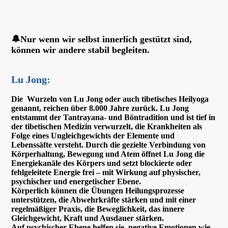
Logo-2-Ikp-Klein
🔔Nur wenn wir selbst innerlich gestützt sind,
können wir andere stabil begleiten.
Lu Jong:
Die Wurzeln von Lu Jong oder auch tibetisches Heilyoga
genannt, reichen über 8.000 Jahre zurück. Lu Jong
entstammt der Tantrayana- und Böntradition und ist tief in
der tibetischen Medizin verwurzelt, die Krankheiten als
Folge eines Ungleichgewichts der Elemente und
Lebenssäfte versteht. Durch die gezielte Verbindung von
Körperhaltung, Bewegung und Atem öffnet Lu Jong die
Energiekanäle des Körpers und setzt blockierte oder
fehlgeleitete Energie frei – mit Wirkung auf physischer,
psychischer und energetischer Ebene.
Körperlich können die Übungen Heilungsprozesse
unterstützen, die Abwehrkräfte stärken und mit einer
regelmäßiger Praxis, die Beweglichkeit, das innere
Gleichgewicht, Kraft und Ausdauer stärken.
Auf psychischer Ebene helfen sie, negative Emotionen wie