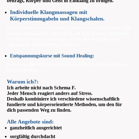
beiträgt, Körper und Geist in Einklang zu bringen.
Individuelle Klangmassagen mit
Körperstimmgabeln und Klangschalen.
Die Frequenzen und Schwingungen von Klangschalen und
Körperstimmgabeln, die gezielt auf dem Körper aufgesetzt
werden, können Spannungen lösen, Stressabbau und
allgemeines Wohlbefinden fördern.
Entspannungskurse mit Sound Healing:
unterschiedliche Entspannungstechniken, Atemarbeit und
Sound Healing.
Warum ich?:
Ich arbeite nicht nach Schema F.
Jeder Mensch reagiert anders auf Stress.
Deshalb kombiniere ich verschiedene wissenschaftlich
fundierte und körperorientierte Methoden, um den für
dich passenden Weg zu finden.
Alle Angebote sind:
ganzheitlich ausgerichtet
sorgfältig durchdacht