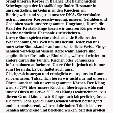
bringt unseren Körper in Balance. Die harmonischen
Schwingungen der Kristallklänge finden Resonanz in
unseren Zellen, im Gehirn, in den Knochen, im
Bindegewebe und sogar in unserer DNA. Sie verbinden
sich mit unserer Körperschwingung, unseren Gefühlen und
Gedanken sowie unserer gesamten Umgebung. Durch die
Kraft der Kristallklänge lassen wir unseren Körper wieder
in seine natürliche Harmonie zurückkehren.
Unsere Sinne spielen eine entscheidende Rolle bei der
Wahrnehmung der Welt um uns herum. Jeder von uns
nutzt seine Sinneskanäle auf unterschiedliche Weise. Einige
nehmen vorwiegend visuelle Reize wahr, andere sind
empfindlicher für auditive Eindrücke, während wiederum
andere durch das Fühlen, Riechen oder Schmecken
Informationen aufnehmen. Unser Ohr ist jedoch nicht nur
zum Hören da. Es beinhaltet auch unser
Gleichgewichtsorgan und ermöglicht es uns, uns im Raum
zu orientieren. Tatsächlich hören wir nicht nur mit unseren
Ohren, sondern mit unserem gesamten Körper. Der Klang
wird zu 70% über unsere Knochen übertragen, während
unsere Ohren nur etwa 30% des Klangs wahrnehmen. Aus
diesem Grund können wir Klänge auch körperlich spüren.
Die tiefen Töne großer Klangschalen wirken beruhigend
und harmonisierend, während die hohen Töne kleinerer
Schalen aktivierend und belebend wirken. Mit den großen