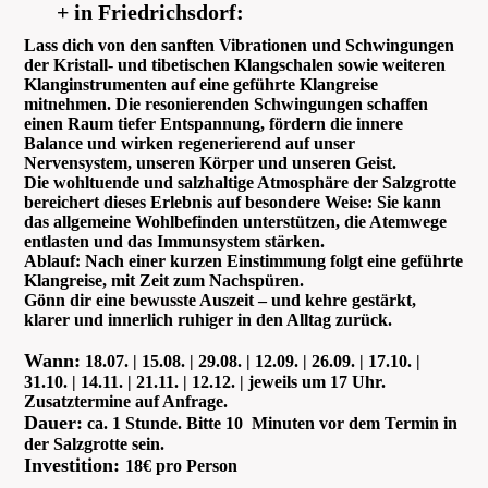
+ in Friedrichsdorf:
Lass dich von den sanften Vibrationen und Schwingungen
der Kristall- und tibetischen Klangschalen sowie weiteren
Klanginstrumenten auf eine geführte Klangreise
mitnehmen. Die resonierenden Schwingungen schaffen
einen Raum tiefer Entspannung, fördern die innere
Balance und wirken regenerierend auf unser
Nervensystem, unseren Körper und unseren Geist.
Die wohltuende und salzhaltige Atmosphäre der Salzgrotte
bereichert dieses Erlebnis auf besondere Weise: Sie kann
das allgemeine Wohlbefinden unterstützen, die Atemwege
entlasten und das Immunsystem stärken.
Ablauf:
Nach einer kurzen Einstimmung folgt eine geführte
Klangreise, mit Zeit zum Nachspüren.
Gönn dir eine bewusste Auszeit – und kehre gestärkt,
klarer und innerlich ruhiger in den Alltag zurück.
Wann:
18.07. | 15.08. | 29.08. | 12.09. | 26.09. | 17.10. |
31.10. | 14.11. | 21.11. | 12.12. | jeweils um 17 Uhr.
Zusatztermine auf Anfrage.
Dauer:
ca. 1 Stunde. Bitte 10 Minuten vor dem Termin in
der Salzgrotte sein.
Investition:
18€ pro Person