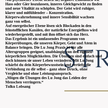
Hass oder Gier loszulassen, inneres Gleichgewicht zu finden
und neue Vitalität zu schöpfen. Der Geist wird ruhiger,
klarer und mitfühlender – Konzentration,
Körperwahrnehmung und innere Sensibilität wachsen
ganz von selbst.
Auf energetischer Ebene lösen sich Blockaden in den
feinstofflichen Kanälen, der natürliche Energiefluss wird
wiederhergestellt, und mit ihm öffnet sich das Herz.
Das Ergebnis ist ein umfassendes Programm von
Körperübungen, die unseren Körper, Geist und Atem in
Balance bringen. Die Lu Jong Praxis ist für alle
Altersgruppen geeignet, unabhängig von den eigenen
körperlichen Möglichkeiten. Die Übungen sind einfach und
doch können sie unser Leben verändern. Mit Lu Jong
schärfst du dein Körperbewusstsein und vertiefst die
Verbindung zu dir selbst – ganz ohne Druck, ohne
Vergleiche und ohne Leistungsanspruch.
„Mögen die Übungen des Lu Jong das Leiden der
Menschen verringern.“
Tulku Lobsang