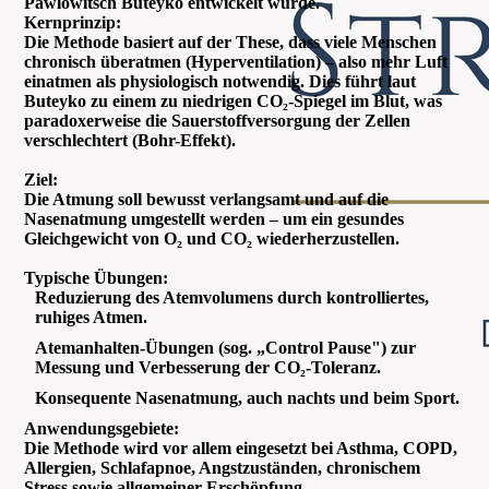
Pawlowitsch Buteyko entwickelt wurde.
Kernprinzip:
Die Methode basiert auf der These, dass viele Menschen
chronisch überatmen (Hyperventilation) – also mehr Luft
einatmen als physiologisch notwendig. Dies führt laut
Buteyko zu einem zu niedrigen CO₂-Spiegel im Blut, was
paradoxerweise die Sauerstoffversorgung der Zellen
verschlechtert (Bohr-Effekt).
Ziel:
Die Atmung soll bewusst verlangsamt und auf die
Nasenatmung umgestellt werden – um ein gesundes
Gleichgewicht von O₂ und CO₂ wiederherzustellen.
Typische Übungen:
Reduzierung des Atemvolumens durch kontrolliertes,
ruhiges Atmen.
Atemanhalten-Übungen (sog. „Control Pause") zur
Messung und Verbesserung der CO₂-Toleranz.
Konsequente Nasenatmung, auch nachts und beim Sport.
Anwendungsgebiete:
Die Methode wird vor allem eingesetzt bei Asthma, COPD,
Allergien, Schlafapnoe, Angstzuständen, chronischem
Stress sowie allgemeiner Erschöpfung.